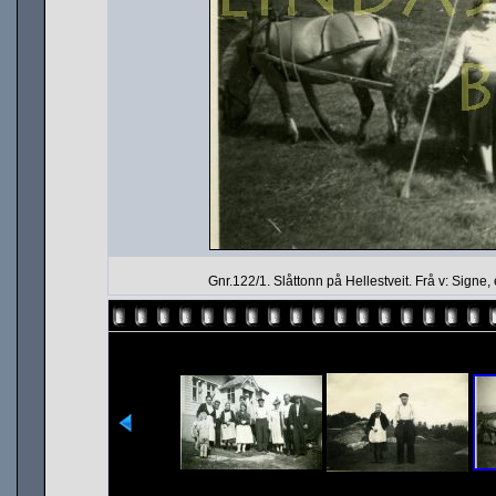
Gnr.122/1. Slåttonn på Hellestveit. Frå v: Signe, 