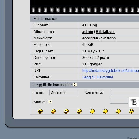
Filinformasjon
Filnamn:
4198.jpg
Albumnamn:
admin
/
Biletalbum
Nøkkelord:
Jordbruk
/
Slåttonn
Filstorleik:
69 KiB
Lagt til den:
21 May 2017
Dimensjoner:
800 x 522 pixlar
Vist:
318 gonger
URL:
http://lindaasbygdebok.no/cmine
Favoritter:
Legg til i Favoritter
Legg til din kommentar
namn
Kommentar
Stadfest
Powered